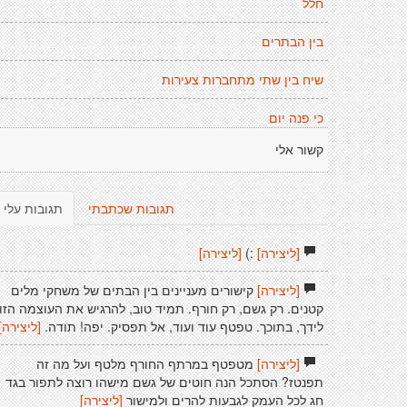
חלל
בין הבתרים
שיח בין שתי מתחברות צעירות
כי פנה יום
קשור אלי
תגובות שכתבתי
תגובות עלי
[ליצירה]
:)
[ליצירה]
[ליצירה]
קישורים מעניינים בין הבתים של משחקי מלים
קטנים. רק גשם, רק חורף. תמיד טוב, להרגיש את העוצמה הזו
לידך, בתוכך. טפטף עוד ועוד, אל תפסיק. יפה! תודה.
[ליצירה]
[ליצירה]
מטפטף במרתף החורף מלטף ועל מה זה
תפנטז? הסתכל הנה חוטים של גשם מישהו רוצה לתפור בגד
חג לכל העמק לגבעות להרים ולמישור
[ליצירה]