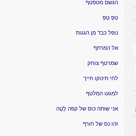
הגשם מטפטף
טַפְ טֶפְ
נופל כבד מן הגגות
אל המרתף
שמרטף צוחק
לחי תינוקו חייך
למגעו המלטף
אני שותה כוס של קפה לָטֶה
זהו נס של חורף