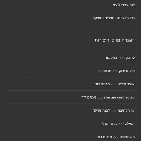
לוח עברי לועזי
רגל ראשונה- ספרים ומוזיקה
דוגמית מדפי היצירות
>>>
לחבק
יצחק גור
>>>
פוקוס ירוק
מנחם דוד
>>>
אוצר מילים
מנחם דוד
>>>
you are connected
מנחם דוד
>>>
על הכתיבה
לבנה אדלר
>>>
תפילה
לבנה אדלר
>>>
השתחוויה
מנחם דוד