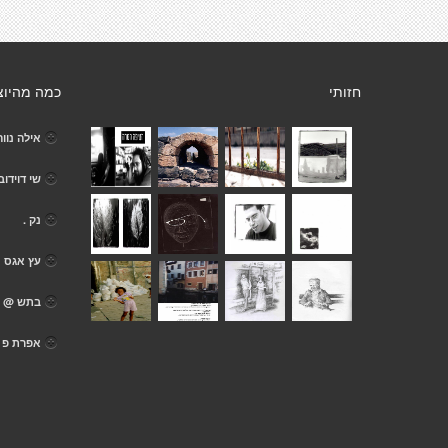
חזותי
כמה מהיוצ
אילה נווה
שי דוידוב
נק .
עץ אגס
בתש @
אפרת פ