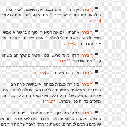
[ליצירה]
יקירה- תודה שהסבת את תשומת ליבי ליצירה
הנלפאה הזו, ותודה שהענקת לי את הרקע להבין אותה באמת.
[ליצירה]
[ליצירה]
אהבתי. וגם את הסיפור "סוף טוב" שהוא ממש
מוצלח! פשוט לא נעים לי למלא לך את היצירות בתגובות, אז
אני ממרכזת...
[ליצירה]
[ליצירה]
חזק! ומאד מרגש. ונכון. השירים שלך הם משהו!
קבלי את הערכתי.
[ליצירה]
[ליצירה]
איתך בתפילותייך...
[ליצירה]
[ליצירה]
ביקורת עצמית גבוהה ואי בקשת עזרה הם
הדברים הראשונים שחשבתי עלי'הם באי היכולת להיטיב עם
עצמנו. התפילה שלך נוגעת ללב ואני מצטרפת א-לי'ה... כתוב
מקסים בדיוק כפי שצריך...
[ליצירה]
[ליצירה]
כמה שזה נכון... תמיד אנחנו השופטים הכי
גרועים ומקשים על עצמנו. אם היינו נותנים לעצמנו את החופש
שאנחנו נותנים לאחרים, לטעות,להתרגז,לאבד שליטה ויודעים