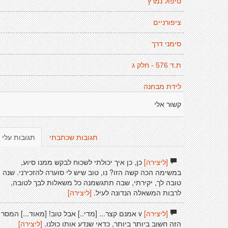
טיפול נמרץ
ציפורניים
סימני דרך
ת.ד 576 - חלק ג
לידת מבחנה
קשור אלי
תגובות שכתבתי
תגובות עלי
[ליצירה]
כן, כן איך יכולתי לשכוח לבקש ממנו סיוע,
במשימה הכה קשה הזו? נו, טוב שיש לי סוערה להזכירני. שנה
טובה לך, יקירתי, שבה תתגשמנה כל משאלות לבך לטובה,
לרבות המשאלה הנדונה לעיל.
[ליצירה]
[ליצירה]
v אמנם קצר... [מדי..] אבל טוב! [מאוד...] המסר
הזה חשוב ביותר ביותר, כדאי שנדע אותו כולנו.
[ליצירה]