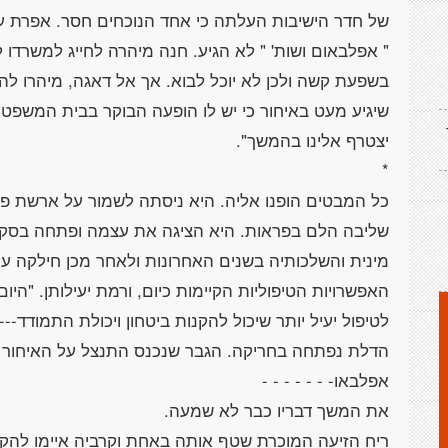
של חדר הישיבות העלתה כי אחד הנוכחים חסר. אפרת עי
" אפלבאום ושות' " לא הגיע. חנה מיהרה לחייג למשרד
בשפעת קשה ולכן לא יוכל לבוא. אך אל דאגה, מיהרו ל
שיגיע מעט באיחור כי יש לו הופעה הבוקר בבית המשפט
כל המבטים הופנו אליה. היא ניסתה לשמור על ארשת פנ
שליבה הלם בפראות. היא הציגה את עצמה ופתחה בסק
מינית והשלכותיה בשנים האחרונות ולאחר מכן חילקה 
האפשרויות הטיפוליות הקיימות כיום, ורמת יעילותן. "היו
הדלת נפתחה בחריקה. הגבר שנכנס התנצל על האיחור והצ
ריח הזיעה המוכרת שטף אותה באחת וקרביה איימו להק