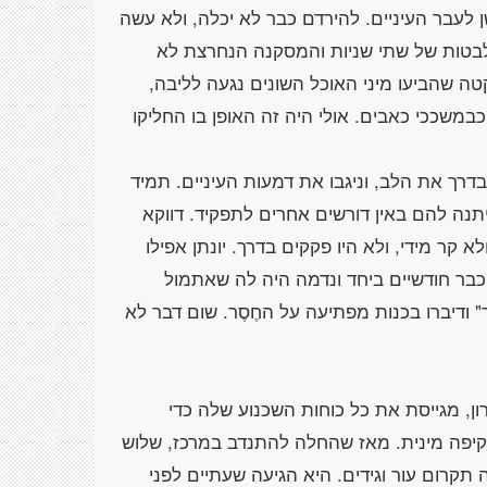
ן לעבר העיניים. להירדם כבר לא יכלה, ולא עשה
לבטות של שתי שניות והמסקנה הנחרצת לא
טה שהביעו מיני האוכל השונים נגעה לליבה,
משככי כאבים. אולי היה זה האופן בו החליקו
רך את הלב, וניגבו את דמעות העיניים. תמיד
תנה להם באין דורשים אחרים לתפקיד. דווקא
א קר מידי, ולא היו פקקים בדרך. יונתן אפילו
כבר חודשיים ביחד ונדמה היה לה שאתמול
ודיברו בכנות מפתיעה על החֶסֶר. שום דבר לא
ון, מגייסת את כל כוחות השכנוע שלה כדי
יפה מינית. מאז שהחלה להתנדב במרכז, שלוש
קרום עור וגידים. היא הגיעה שעתיים לפני