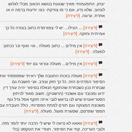
יונתן. התפעמותי מאיך שנגעת בנושא הכאוב מבלי לגלוש
לצהוב. שלא נדע, אם כי סו צודקת- כונו יודעות ברמה זו או
אחרת. ערוגה.
[ליצירה]
[ליצירה]
... הצילו... יש לי צמורמרת כתוב בצורה כל כך
אמיתית וחזקה.
[ליצירה]
[ליצירה]
אין מילים ... כתוב מעולה , אוי ואוף וכו' ככתוב
למעלה .
[ליצירה]
[ליצירה]
אין מילים... מעולה ונוראי גם יחד
[ליצירה]
[ליצירה]
מעולה בזכות התגובה שלך ראיתי שפספסתי את
הסיפור המדהים הזה. כל כך חזק וצורב. אני חושבת גם
שבחרת נכון כשבחרת שהתוקף הנאלח בסיפור יהיה עורך דין
ידוע ומכובד וגם אשכנזי (הרשטיק). חשוב מאוד לניתוץ
הסטריאוטיפ שיש לנו בראש לגבי איזה תוקף אפל גדל גוף
משכונת המצוקה וגם תורם למתח הספרותי, כולל העובדה עם
הספר שפרסם, שסוגרת מעגל. מעולה.
[ליצירה]
[ליצירה]
וואאוו לא נראה לי שיש לי הרבה יותר לומר מזה.
ולגבי העריכה, קחי את הסיפור, תגזרי את הטקסט (בלי