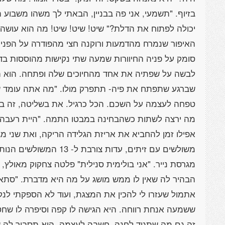
בזיוף. "תשמעי, אני פה בבניין, הבאתי לך משהו משבוע הס
יכולה לפתוח את הדלת?" שיט! שיט! שיט! מה הוא עושה
האיפור שנמרח מהדמעות ורוקנה חצי מהפודרה על הפנים
סומק על פניה החיוורות שמעה שתי נקישות מהוססות בדלת.
לבשה על שפתיה את אחד מהחיוכים שלה ופתחה. הוא הי
שברגע שתפתח את פיה- תתפרק מולו. "מה אתה עומד שם ב
טפחה לעצמה על השכם. הכל כרגיל. את בשליטה, זה בסדר
מה ירצה לשתות כשהבחינה במבטו התמה. "היית רעבה 
אפילו זמן להחביא את אריזת הגלידה הריקה, ואת שני מ
משולשים עם זיתים, עדות 
מגרסת נייר. "אני בולימית סנילית" פלטה צחקוק מאולץ,
הבהיר לה שאין לו ממש מושג על מה היא מדברת. "סתאם
אתמול שעזרו לי להכין את המצגת, ועוד לא הספקתי לנ
ששמעה אנחת רווחה. היא הגישה לו קפה וסיפרה לו שחט
זה גם מה שתגיד לחנה, חשבה לעצמה. היא תסביר לה שה