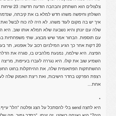
צלצולים הוא 
השולחן וחיפשה משהו חדש למלא בו את קיבתה, שנדמה
איך יש בה מקום לעוד משהו. לא היה לה כוח לבשל ואת 
שלה עם יונתן והיא נשבעה שלא תמלא אותו שוב. היא ה
עם תוספות. הבחור אמר שיש מבצע, שתי משפחתיות במח
20 דקות אחר כך הגיע המילניום רכוב על אופנוע, תר 
הפיצה. היא שילמה, נמנעת מלהביט בו, סגרה את הדלת 
השמיע שוב את קולו. היא נגררה לעברו בעייפות, מריצה
ההשתתקות הפתאומית שלה, את ההיתקלות בחוט החשמ
רצפת הפרקט בחדר הישיבות, ואת ריצת האמוק שלה לעב
היא לחצה send בלי להסתכל על הצג ופלטה "הלו"
היה?" היא נאנחה בשקט. זה יונתן. "בסדר גמור. מה של