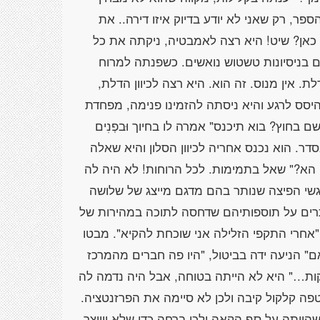
פר, רק שאני לא יודע בדיוק איזו דירה.. את
 כאן? שיט! היא רצה לאמבטיה, ניקתה את כל
 בניסיונות טשטוש נואשים. כשפנתה למרוח
 אין מנוס. זה הוא. היא רצה לכיוון הדלת,
סס לרגע והיא ניסתה להזמינו פנימה, מפחדת
חוץ? בוא תיכנס" אמרה לו בחיוך וּבפְנִים
. הוא נכנס אחריה לכיוון הסלון והיא שאלה
הא?" שאל בתמימות. לכל הרוחות! לא היה לה
גשי הפיצה שנותר בהם מדגם מייצג של שלושה
צורבת ל- 13 המשולשים הנותרים על תוספותיהם שדחסה לתוכה במהירות של
 "אחרי התקפי הזלילה אני שוכחת להקיא". מבטו
" הניעה ידה בביטול, "היו פה חברים מהמרכז
קות…" היא לא הייתה בטוחה, אבל היה נדמה לה
פה קלקול קיבה ולכן לא סיימה את הפרזנטציה.
ייתה על סף הקאה ולכן ברחה כדי שלא ייווצר