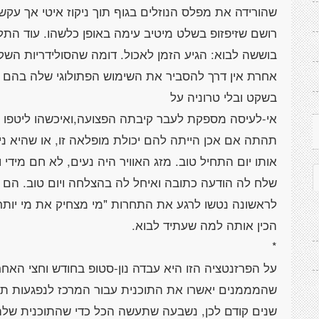
שהורידה את מפלס הנוזלים בגוף תוך ניקוז איטי אך עקש
רושם שזיפזופ בשלט מיטיב עימה באופן כלשהו. עוד הת
בוששה לבוא: הגיע הזמן לאכול. דומה שהסולידריות השק
אחרת אין דרך להסביר את השימוש הפתולוגי שלה בהם כב
אי-לעיסה מספקת לעבר קיבתה הפצועה,ואיכשהו ליטפו בד
תהתה אם אכן הייתה להם יכולת מופלאה זו, או שהיא ני
אותו יום התחיל טוב. מזג האוויר היה נעים, לא חם מידי ול
שלח לה הודעה כתובה ואיחל לה בהצלחה ויום טוב. הם 
לראשונה נטשו לרגע את התחרות "מי מצחיק את מי יותר" 
על הפרזנטציה הזו היא עבדה נון-סטופ בחודש וחצי האחר
שהמממנים יאשרו את התוכנית עבור המרכז לנפגעות תק
שנים קודם לכן, נשבעה שתעשה הכל כדי שהתוכנית שלה ת