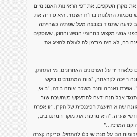
ת מקרן השקפים, את דפי הראיונות האנונימיים
כמות התלונות בדו"ח השנתי. היא סידרה את
לב לזיעה שתמיד בצבצה מעל שפתיה כשהייתה
ני אנשי מקצוע בתחומי הנפש והחוק, שעוסקים
נה בה, לא היה מזדמן לה לעולם להציג את
ם כלאחר יד על העדכונים האחרונים, מי התחתן,
חנה חייכה לקראתה, "צוות המתנדבים ביקש
. אפרת נאנחה וחנה משכה אותה בידה, "בואי,
להתנגד אבל חנה ידעה להתעקש כשחשבה שזה
נה שהיא היועצת הפיננסית של הקרן. "זו אפרת
רשי שערה. "היא מרכזת את מוקד המתנדבים,
ומותיהם על מנת שיוכלו להתחיל. סריקה קצרה