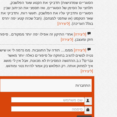
הסוגריים שמדגישות) תדביקי את הקטע שעד הפלשבק,
תלחצי על הסימן של הסוגריים, ואז תסמני את הכיתוב שבין
הסוגריים ותדביקי עליו את הפלשבק. תעשי רווח, ותדביקי את
שאר הטקסט (או שתפני למנחם). (חבל שכזה קטע יפה יהרס
בגלל העריכה).
[ליצירה]
[ליצירה]
אחרי התיקון זה אפילו יפה יותר ממקודם.. סיפור
חזק ומעצבן.
[ליצירה]
[ליצירה]
מממ.... תודה על התגובות. ממ נדמה לי או שיש
נטיה לנשים להגיב בחוזקה על סיפורים כאלה יותר מאשר
גברים? נ.ב.ההדגשה המסיבית לא מכוונת, אבל אין לי מושג
איך למחוק אותה. רק הפלאש בק אמור להיות נטוי ומודגש.
[ליצירה]
התחברות