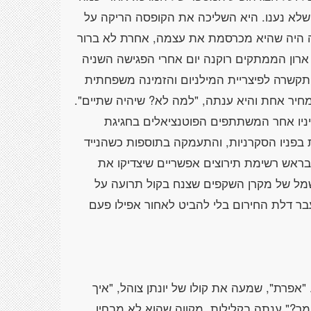
השתתק והבהבה הודעה חדשה: 23 שיחות שלא נענו. היא השליכה את הקופסה הריקה על
 היה שהיא מכרסמת את עצמה, אחרת לא ברור
ארון הממתקים רוקנה יום אחרי הפגישה השניה
תקשרה לפיצריית המילניום והזמינה משפחתית
יר אחת והיא ענתה, "למה לא? שיהיה שתיים".
בעיניו אחר המשתתפים הפוטנציאלים בחגיגת
בפניו הסקרניות, והתעמקה בתוספות כשהנייד
 בראש רשימת תירוצים אפשריים שיצדיקו את
ל של מקרן השקפים שצנח בקול תרועה על
ר דלת החירום בלי להביט לאחור אפילו פעם
 עייף. "אפרת", שמעה את קולו של יונתן צוהל, "איך
ומך?" ענתה בקלילות, מקווה שהוא לא מבחין