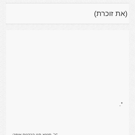
(את זוכרת)
*.
"ר´ חנינא סגן הכהנים אומר: