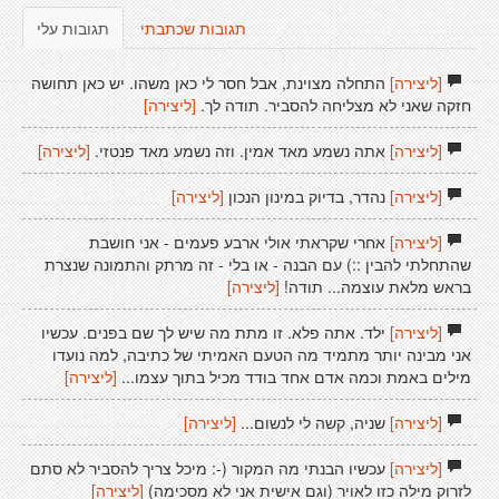
תגובות שכתבתי
תגובות עלי
[ליצירה]
התחלה מצוינת, אבל חסר לי כאן משהו. יש כאן תחושה
חזקה שאני לא מצליחה להסביר. תודה לך.
[ליצירה]
[ליצירה]
אתה נשמע מאד אמין. וזה נשמע מאד פנטזי.
[ליצירה]
[ליצירה]
נהדר, בדיוק במינון הנכון
[ליצירה]
[ליצירה]
אחרי שקראתי אולי ארבע פעמים - אני חושבת
שהתחלתי להבין ::) עם הבנה - או בלי - זה מרתק והתמונה שנצרת
בראש מלאת עוצמה... תודה!
[ליצירה]
[ליצירה]
ילד. אתה פלא. זו מתת מה שיש לך שם בפנים. עכשיו
אני מבינה יותר מתמיד מה הטעם האמיתי של כתיבה, למה נועדו
מילים באמת וכמה אדם אחד בודד מכיל בתוך עצמו...
[ליצירה]
[ליצירה]
שניה, קשה לי לנשום...
[ליצירה]
[ליצירה]
עכשיו הבנתי מה המקור (-: מיכל צריך להסביר לא סתם
לזרוק מילה כזו לאויר (וגם אישית אני לא מסכימה)
[ליצירה]