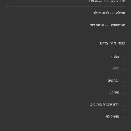
>>>
על הכתיבה
לבנה אדלר
>>>
תפילה
לבנה אדלר
>>>
השתחוויה
מנחם דוד
כמה מהיוצרים
das ~
הלל- _____
יובל צים
טידיל .
ילדה שבורה בית טוב
מושיק לוי