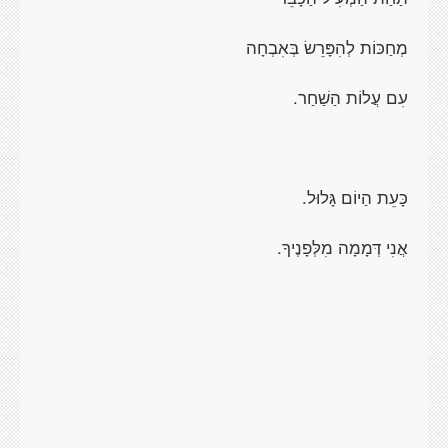
מְחַכּוֹת לְהִפָּרֵשׂ בְּאִבְחָה
עִם עֲלוֹת הַשַׁחַר.
כָּעֵת הַיוֹם גָּלוּל.
אֲנִי דְּמָמָה מִלְּפָנֶיךָ.