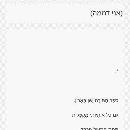
(אני דממה)
*.
סֵפֶר הַתּוֹרָה יָשֵׁן בָּאָרוֹן.
גַּם כֹּל אוֹתִיּוֹתַי מְקֻפָּלוֹת
תַּחַת הַמְּעִיל הַכָּבֵד