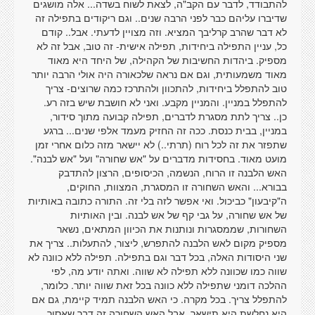
להתבודד, לדבר עם הקב"ה, לצאת לשוח בשדה... אלה מושגים
שדיברו עליהם כבר לפני הרבה שנים.. וגם ריקודים בתפילה זה
לא דבר שהרב קרליבך המציא. וזה מצויין לדעתי. אבל.. קודם
כל, עניין התפילה ביחידות, תפילה אישית- זה טוב, אבל זה לא
מספיק. ביהדות החשיבות של הקהילה, של היחד היא מאוד
מאוד משמעותית, וגם אם נראה שלכאורה היה אולי הרבה יותר
טוב להתפלל ביחידות, להתכוון ולהתרכז כמה שרוצים- צריך
להתפלל במניין. והמניין מקבע. ואני לא חושבת שיש בזה רע.
כן.. צריך לתת מסגרת לדברים, תפילה קבועה מתוך סידור,
במניין, בבית כנסת. ככה זה החזיק מעמד אלפי שנים... ברגע
שתפזר את זה לכל רוח (תרתי..) לא יישאר מזה כלום אחרי זמן
מועט מאוד. בחסידות מדברים על "אש שחורה" ועל "אש לבנה".
האש הלבנה זו הרוח, הנשמה, הכיסופים, הרצון להתדבק
בבורא... והאש השחורה זו המסגרת, המצוות, החוקים,
ה"קיבעון" כביכול. ואי אפשר לזה בלי זה. התורה כתובה באותיות
של אש שחורה, על גבי קף של אש לבנה. ובין האותיות
השחורות, שממסגרות ונותנות את הכיוון המתאים, נשאר
מספיק מקום לאש הלבנה להתפרש, ליצור, להתעלות.. צריך את
שני היסודות האלה, בכל דבר וגם בתפילה. תפילה ללא כוונה לא
שווה כמו שכוונה ללא תפילה לא שווה. ואתה יודע מה, לפי
ההלכה דומני שתפילה ללא כוונה בכל זאת שווה יותר. כלומר,
להתפלל צריך. בכל מקרה. כי האש הלבנה תמיד קיימת, גם אם
היא נחלשת היא תישאר. אבל האש השחורה זה דבר שאסור