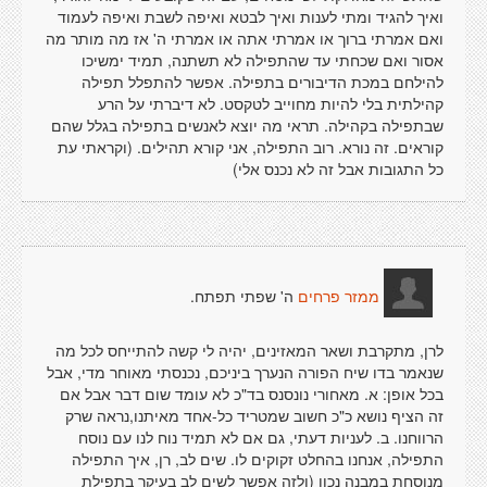
ואיך להגיד ומתי לענות ואיך לבטא ואיפה לשבת ואיפה לעמוד
ואם אמרתי ברוך או אמרתי אתה או אמרתי ה' אז מה מותר מה
אסור ואם שכחתי עד שהתפילה לא תשתנה, תמיד ימשיכו
להילחם במכת הדיבורים בתפילה. אפשר להתפלל תפילה
קהילתית בלי להיות מחוייב לטקסט. לא דיברתי על הרע
שבתפילה בקהילה. תראי מה יוצא לאנשים בתפילה בגלל שהם
קוראים. זה נורא. רוב התפילה, אני קורא תהילים. (וקראתי עת
כל התגובות אבל זה לא נכנס אלי)
ה' שפתי תפתח.
ממזר פרחים
לרן, מתקרבת ושאר המאזינים, יהיה לי קשה להתייחס לכל מה
שנאמר בדו שיח הפורה הנערך ביניכם, נכנסתי מאוחר מדי, אבל
בכל אופן: א. מאחורי נונסנס בד"כ לא עומד שום דבר אבל אם
זה הציף נושא כ"כ חשוב שמטריד כל-אחד מאיתנו,נראה שרק
הרווחנו. ב. לעניות דעתי, גם אם לא תמיד נוח לנו עם נוסח
התפילה, אנחנו בהחלט זקוקים לו. שים לב, רן, איך התפילה
מנוסחת במבנה נכון (ולזה אפשר לשים לב בעיקר בתפילת