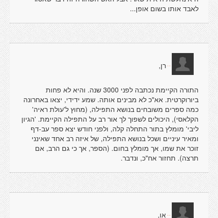
לאבד אותו בשום אופן...
רן,
ּ ּ
התורה הקיימת נכתבה לפני 3000 שנה. והיא לא פחות
ביורוקרטית. אא"כ לא מבינים אותה. שמע ידידי, יצאו באחרונה
כמה ספרים משובחים בנושא התפילה, (מחוץ ל'עולת ראיה'
הקלאסי), היכולים לשפוך לך אור רב על התפילה הקיימת. 'הגיון
ליבי' מומלץ בתור התחלה קלה, ולפני חודש יצא ספר עב-דף
ומאיר עיניים ושכל בנושא התפילה, של איזה רב אחד שאינני
זוכר את שמו, אך מומלץ בחום. (הספר, אך כי גם הרב, אם
תרצה). תחזור אח"כ, ונדבר.
או,
ּ ּ