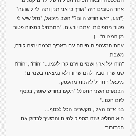
אחד הטובים היה "אודך כי אני תנין ותהי לי לישועה"
("רגע, ראש חודש היום?" חשב מיכאל, "מזל שיש לי
פטור מתפילות. אתם יודעים, "המתחיל במצווה פטור
אחת המעטפות הייתה עם תאריך מכמה ימים קודם,
"הוֹדוּ על ארץ ושמיים וירם קרן לעמו..." 'הוֹדוֹ'!, 'הוֹדוֹ'!
שמישהו יסביר להם שהוֹדוּ לא נמצאת בשמיים!
הבנאדם השני התפלל "תקעו בחודש שופר, בכסף
הוא החליט שזה מספיק להיום והמשיך לבדוק את