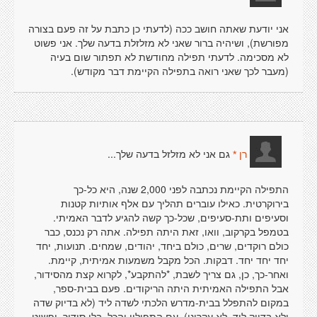
אני יודעת שאתה חושב ככה (לדעתי כן כתבת על זה פעם בצורה
מפורשת), ושיהיה ברור שאני לא מזלזלת בדעה שלך. אני פשוט
לא מסכימה. לדעתי תפילה מחודשת לא תפתור שום בעיה
(מעבר לכך שאני רואה בתפילה הקיימת דבר מקודש).
גם אני לא מזלזל בדעה שלך...
רן *
התפילה הקיימת נכתבה לפני 2,000 שנה, היא כל-כך
בירוקרטית. כאילו עוברים תהליך עם אלף אותיות קטנות
וסעיפים ותת-סעיפים, שכל-כך קשה להגיע לדבר האמיתי.
בטמפל בקרקוב, וואו, זאת היתה תפילה. אתה רק נכנס, כבר
כולם רוקדים, שרים, כולם ביחד, יהודים, שמחים. תנועות, יחד
יחד יחד יחד. דבקות. הכל מקבל משמעות אמיתית, קיימת.
ואחר-כך, כן, גם צריך לשבת, *להתקבע*, לקרוא קצת מהסידור,
אבל התפילה האמיתית היתה הריקודים. פעם בבית-ספר,
במקום להתפלל בבית-מדרש הלכתי לשדה ליד (לא בדיוק שדה
ולא בדיוק ליד, לא עקרוני), עם התפילין והכל, בלי סידור, ופשוט