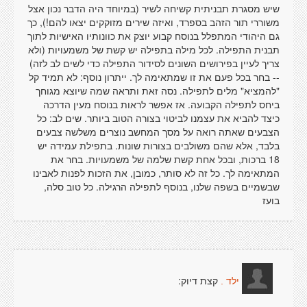
שיש מסגרת תבניתית קשיחה לשיר (במיוחד היה הדבר נכון אצל
משוררי תור הזהב בספרד, ואיזה שירים מזוקקים יצאו להם!), כך
גם היהודי המתפלל בנוסח קבוע יוצק את כוונותיו האישיות לתוך
תבנית התפילה. לכל מילה בתפילה יש קשת של משמעויות (ולא
צריך לעיין בפירושים השונים לסידור התפילה כדי לשים לב לזה)
-- בחר בכל פעם את זו שמתאימה לך. ייתרון נוסף: לא תמיד קל
"להמציא" מלים לתפילה. נסה זאת ותראה שמה שיוצא מגוחך
ביחס לתפילה הקבועה. אז אפשר לראות בנוסח מעין הדרכה
כיצד להביא את עצמנו לביטוי בצורה הטוב ביותר. שים לב: כל
הצבעים שאתה רואה על מסך המחשב נוצרים משלשה צבעים
בלבד, אלא שהם משולבים בצורות שונות. בתפילת עמידה יש
18 ברכות, ובכל אחת קשת שלמה של משמעויות. בחר את
המתאימה לך. כל זה לא סותר, כמובן, את הזכות לפנות לאבינו
שבשמיים בשפה שלנו, בנוסף לתפילה הרגילה. כל טוב סלה,
בועז
קצת דיוק:
ילד .