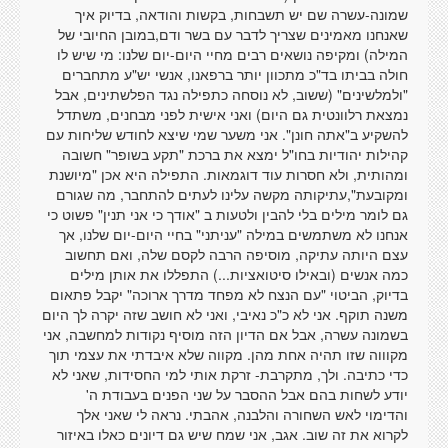
שמונה-עשרה שם יש תשבחות, בקשות והודאה, בדיוק איך
שאנחנו מאמינים שצריך לדבר עם בשר ודם,במובן החיובי של
המילה) ומקיפה נושאים רבים מחיי היום-יום שלנו: מי שיש לו
חולה בביתו בד"כ מתכוון יותר ברפאנו, אנשי יש"ע מתחברים
"ולמלשינים" (ששוב, לא נוסחה כתפילה נגד הפלשתינים, אבל
נמצאת רלוונטית גם היום) ואני אישית לפני מבחנים, משתדל
להשקיע ב"אתה חונן". אני משער שמי שיצא לחודש שליחות עם
קהילות יהודיות בחו"ל ימצא את ברכת "תקע בשופר" חשובה
ומהותית, ולא חסרות עוד דוגמאות. התפילה היא אכן "מיושנת
ומקובעת",עתיקותה מקשה עלינו לעתים להתחבר, מה שגורם
גם לומר מילים בלי להבין ולטעות ב "אודך כי אני תנין" פשוט כי
אנחנו לא משתמשים במילה "עניתני" בחיי היום-יום שלנו, אך
עצם היותה עתיקה, מוסיפה הרבה לקסם שלה, ואם תחשוב
כמה אנשים (ובאילו סיטואציות...) התפללו את אותן מילים
בדיוק, הביטוי "עם הנצח לא מפחד מדרך ארוכה" יקבל פתאום
משנה תוקף. אני לא כ"כ נאיבי, ואני לא חושב שזה יקרה לך היום
בשמונה עשרה, אבל אם הדיון הזה מוסיף נקודות למחשבה, אני
מקוווה שזו תהיה אחת מהן. מקווה שלא איבדתי את עצמי תוך
כדי כתיבה. ולך, מתקרבת- זרקת אותי למי החסידות, שאני לא
יודע לשחות בהם אבל ההסבר על שני הפנים בעבודת ה'
והדימוי לאש השחורה והלבנה, אהבתי. נראה לי שאני אלך
לקרוא את זה שוב. אגב, אני שמח שיש גם דיונים כאלו באיזור